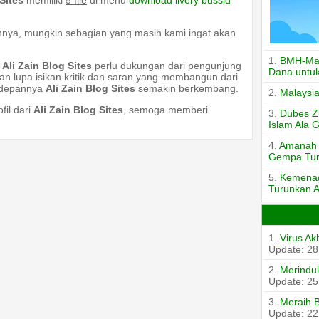
Sites
memiliki
5 file
di menu
download livery bussid
nnya, mungkin sebagian yang masih kami ingat akan
1.
BMH-Mah
a
Ali Zain Blog Sites
perlu dukungan dari pengunjung
Dana untuk
an lupa isikan kritik dan saran yang membangun dari
 depannya
Ali Zain Blog Sites
semakin berkembang.
2.
Malaysi
fil dari
Ali Zain Blog Sites
, semoga memberi
3.
Dubes Zu
Islam Ala 
4.
Amanah T
Gempa Tur
5.
Kemenag
Turunkan A
1.
Virus Ak
Update: 28
2.
Merinduk
Update: 25
3.
Meraih 
Update: 22