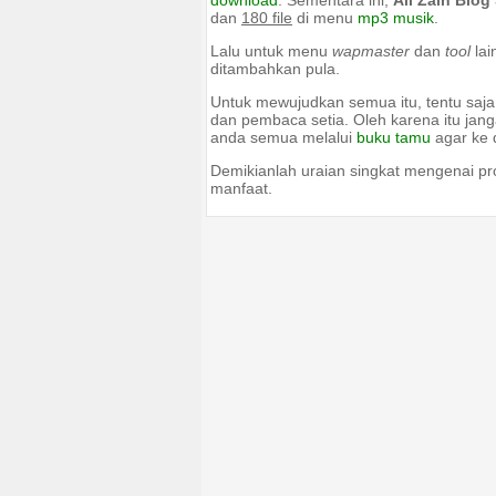
download
. Sementara ini,
Ali Zain Blog 
dan
180 file
di menu
mp3 musik
.
Lalu untuk menu
wapmaster
dan
tool
lai
ditambahkan pula.
Untuk mewujudkan semua itu, tentu saj
dan pembaca setia. Oleh karena itu jang
anda semua melalui
buku tamu
agar ke
Demikianlah uraian singkat mengenai pro
manfaat.