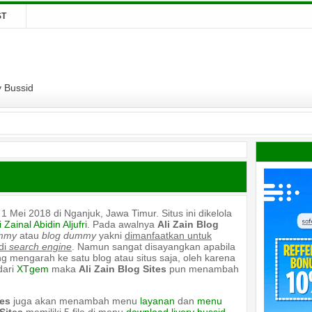
ST
y Bussid
1 Mei 2018 di Nganjuk, Jawa Timur. Situs ini dikelola
i Zainal Abidin Aljufri
. Pada awalnya
Ali Zain Blog
mmy
atau
blog dummy
yakni
dimanfaatkan untuk
di
search engine
. Namun sangat disayangkan apabila
ng mengarah ke satu blog atau situs saja, oleh karena
ari
XTgem
maka
Ali Zain Blog Sites
pun menambah
tes
juga akan menambah menu
layanan
dan
menu