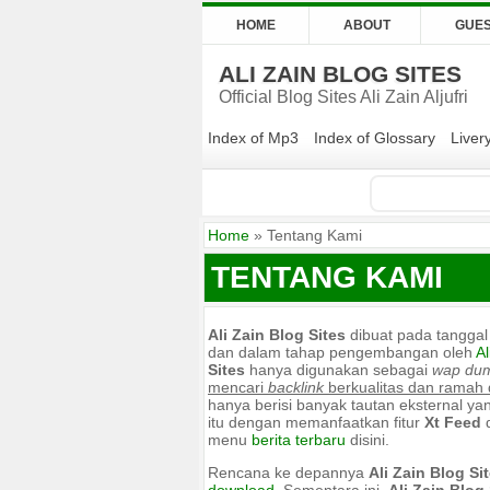
HOME
ABOUT
GUE
ALI ZAIN BLOG SITES
Official Blog Sites Ali Zain Aljufri
Index of Mp3
Index of Glossary
Liver
Home
» Tentang Kami
TENTANG KAMI
Ali Zain Blog Sites
dibuat pada tanggal 
dan dalam tahap pengembangan oleh
Al
Sites
hanya digunakan sebagai
wap du
mencari
backlink
berkualitas dan ramah 
hanya berisi banyak tautan eksternal ya
itu dengan memanfaatkan fitur
Xt Feed
d
menu
berita terbaru
disini.
Rencana ke depannya
Ali Zain Blog Si