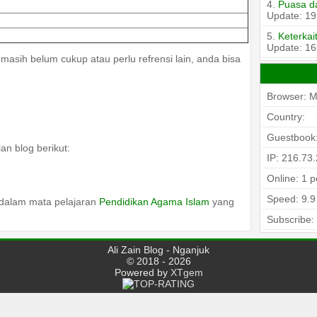
4.
Puasa d
Update: 19
5.
Keterka
Update: 16
masih belum cukup atau perlu refrensi lain, anda bisa
Browser: Mo
Country:
Guestbook
an blog berikut:
IP: 216.73
Online: 1 
Speed:
9.9
dalam mata pelajaran
Pendidikan Agama Islam
yang
Subscribe:
Ali Zain Blog - Nganjuk
© 2018 - 2026
Powered by
XTgem