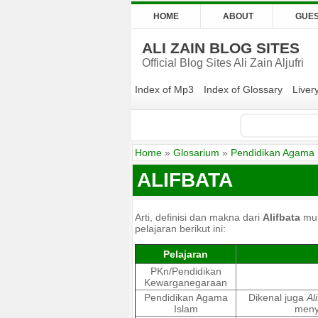
HOME
ABOUT
GUE
ALI ZAIN BLOG SITES
Official Blog Sites Ali Zain Aljufri
Index of Mp3
Index of Glossary
Liver
Home
»
Glosarium
»
Pendidikan Agama 
ALIFBATA
Arti, definisi dan makna dari
Alifbata
mun
pelajaran berikut ini:
Pelajaran
PKn/Pendidikan
Kewarganegaraan
Pendidikan Agama
Dikenal juga
Al
Islam
meny