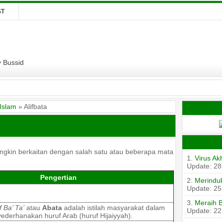
ST
y Bussid
Islam
»
Alifbata
gkin berkaitan dengan salah satu atau beberapa mata
1.
Virus Ak
Update: 28
Pengertian
2.
Merinduk
Update: 25
3.
Meraih 
if Ba’ Ta’
atau
Abata
adalah istilah masyarakat dalam
Update: 22
ederhanakan huruf Arab (huruf Hijaiyyah).