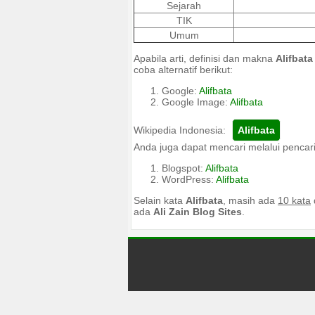
Sejarah
TIK
Umum
Apabila arti, definisi dan makna
Alifbata
coba alternatif berikut:
Google:
Alifbata
Google Image:
Alifbata
Wikipedia Indonesia:
Anda juga dapat mencari melalui pencari
Blogspot:
Alifbata
WordPress:
Alifbata
Selain kata
Alifbata
, masih ada
10 kata
ada
Ali Zain Blog Sites
.