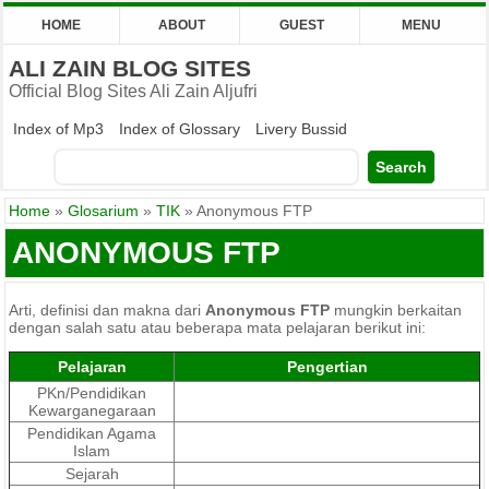
HOME
ABOUT
GUEST
MENU
ALI ZAIN BLOG SITES
Official Blog Sites Ali Zain Aljufri
Index of Mp3
Index of Glossary
Livery Bussid
Home
»
Glosarium
»
TIK
»
Anonymous FTP
ANONYMOUS FTP
Arti, definisi dan makna dari
Anonymous FTP
mungkin berkaitan
dengan salah satu atau beberapa mata pelajaran berikut ini:
Pelajaran
Pengertian
PKn/Pendidikan
Kewarganegaraan
Pendidikan Agama
Islam
Sejarah