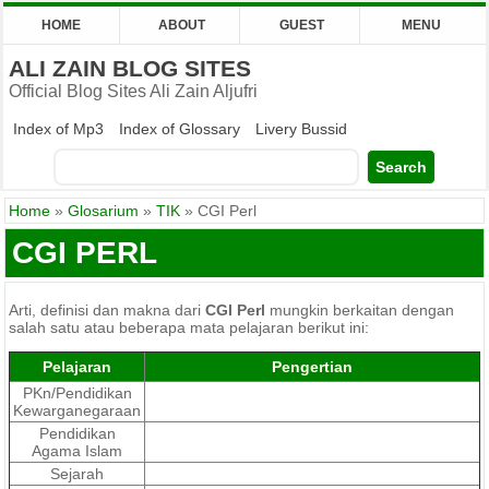
HOME
ABOUT
GUEST
MENU
ALI ZAIN BLOG SITES
Official Blog Sites Ali Zain Aljufri
Index of Mp3
Index of Glossary
Livery Bussid
Home
»
Glosarium
»
TIK
»
CGI Perl
CGI PERL
Arti, definisi dan makna dari
CGI Perl
mungkin berkaitan dengan
salah satu atau beberapa mata pelajaran berikut ini:
Pelajaran
Pengertian
PKn/Pendidikan
Kewarganegaraan
Pendidikan
Agama Islam
Sejarah