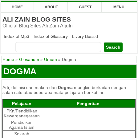
HOME
ABOUT
GUEST
MENU
ALI ZAIN BLOG SITES
Official Blog Sites Ali Zain Aljufri
Index of Mp3
Index of Glossary
Livery Bussid
Home
»
Glosarium
»
Umum
»
Dogma
DOGMA
Arti, definisi dan makna dari
Dogma
mungkin berkaitan dengan
salah satu atau beberapa mata pelajaran berikut ini:
Pelajaran
Pengertian
PKn/Pendidikan
Kewarganegaraan
Pendidikan
Agama Islam
Sejarah