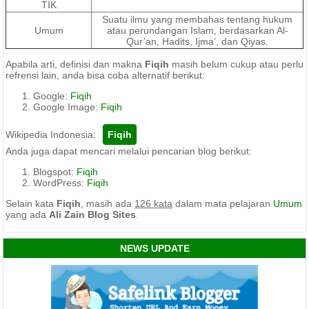
TIK
Suatu ilmu yang membahas tentang hukum
Umum
atau perundangan Islam, berdasarkan Al-
Qur’an, Hadits, Ijma’, dan Qiyas.
Apabila arti, definisi dan makna
Fiqih
masih belum cukup atau perlu
refrensi lain, anda bisa coba alternatif berikut:
Google:
Fiqih
Google Image:
Fiqih
Wikipedia Indonesia:
Anda juga dapat mencari melalui pencarian blog berikut:
Blogspot:
Fiqih
WordPress:
Fiqih
Selain kata
Fiqih
, masih ada
126 kata
dalam mata pelajaran
Umum
yang ada
Ali Zain Blog Sites
.
NEWS UPDATE