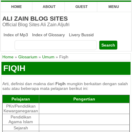
HOME
ABOUT
GUEST
MENU
ALI ZAIN BLOG SITES
Official Blog Sites Ali Zain Aljufri
Index of Mp3
Index of Glossary
Livery Bussid
Home
»
Glosarium
»
Umum
»
Fiqih
FIQIH
Arti, definisi dan makna dari
Fiqih
mungkin berkaitan dengan salah
satu atau beberapa mata pelajaran berikut ini:
Pelajaran
Pengertian
PKn/Pendidikan
Kewarganegaraan
Pendidikan
Agama Islam
Sejarah