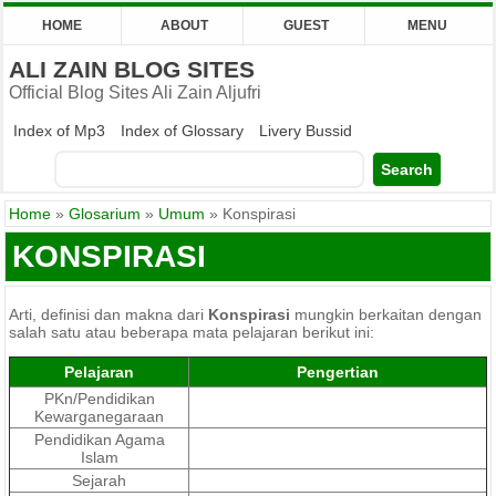
HOME
ABOUT
GUEST
MENU
ALI ZAIN BLOG SITES
Official Blog Sites Ali Zain Aljufri
Index of Mp3
Index of Glossary
Livery Bussid
Home
»
Glosarium
»
Umum
»
Konspirasi
KONSPIRASI
Arti, definisi dan makna dari
Konspirasi
mungkin berkaitan dengan
salah satu atau beberapa mata pelajaran berikut ini:
Pelajaran
Pengertian
PKn/Pendidikan
Kewarganegaraan
Pendidikan Agama
Islam
Sejarah