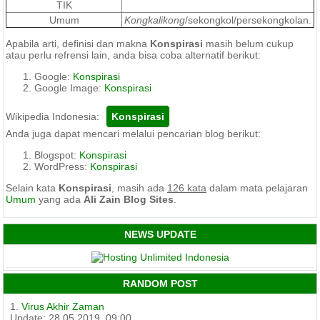
TIK
Umum
Kongkalikong
/sekongkol/persekongkolan.
Apabila arti, definisi dan makna
Konspirasi
masih belum cukup
atau perlu refrensi lain, anda bisa coba alternatif berikut:
Google:
Konspirasi
Google Image:
Konspirasi
Wikipedia Indonesia:
Anda juga dapat mencari melalui pencarian blog berikut:
Blogspot:
Konspirasi
WordPress:
Konspirasi
Selain kata
Konspirasi
, masih ada
126 kata
dalam mata pelajaran
Umum
yang ada
Ali Zain Blog Sites
.
NEWS UPDATE
RANDOM POST
1.
Virus Akhir Zaman
Update: 28.05.2019, 09:00