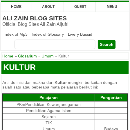
HOME
ABOUT
GUEST
MENU
ALI ZAIN BLOG SITES
Official Blog Sites Ali Zain Aljufri
Index of Mp3
Index of Glossary
Livery Bussid
Home
»
Glosarium
»
Umum
»
Kultur
KULTUR
Arti, definisi dan makna dari
Kultur
mungkin berkaitan dengan
salah satu atau beberapa mata pelajaran berikut ini:
Pelajaran
Pengertian
PKn/Pendidikan Kewarganegaraan
Pendidikan Agama Islam
Sejarah
TIK
Umum
Budaya