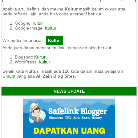
Apabila arti, definisi dan makna
Kultur
masih belum cukup atau
perlu refrensi lain, anda bisa coba alternatif berikut:
Google:
Kultur
Google Image:
Kultur
Wikipedia Indonesia:
Anda juga dapat mencari melalui pencarian blog berikut:
Blogspot:
Kultur
WordPress:
Kultur
Selain kata
Kultur
, masih ada
126 kata
dalam mata pelajaran
Umum
yang ada
Ali Zain Blog Sites
.
NEWS UPDATE